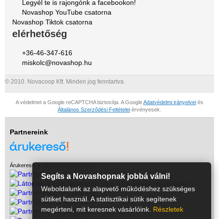
Legyél te is rajongónk a facebookon!
Novashop YouTube csatorna
Novashop Tiktok csatorna
elérhetőség
+36-46-347-616
miskolc@novashop.hu
© 2010. Novacoop Kft. Minden jog fenntartva.
A védelmet a Google reCAPTCHA biztosítja. A Google
Adatvédelmi irányelvei
és
Általános Szerződési Feltételei
érvényesek.
Partnereink
Árukereső, a hiteles vásárlási kalauz
Segíts a Novashopnak jobbá válni!
Weboldalunk az alapvető működéshez szükséges
sütiket használ. A statisztikai sütik segítenek
megérteni, mit keresnek vásárlóink.
Részletek