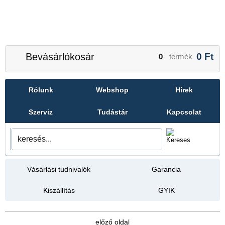
Bevásárlókosár
0
Ft
0
termék
Rólunk
Webshop
Hírek
Szerviz
Tudástár
Kapcsolat
Vásárlási tudnivalók
Garancia
Kiszállítás
GYIK
előző oldal