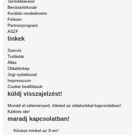
Termékkereső
Bevásárlókosár
Korábbi rendeléseim
Fiókom
Partnerprogram
ASZF
linkek
Szerviz
Tudástár
Állás
Oldaltérkép
Jogi nyilatkozat
Impresszum
Cookie beállítások
küldj visszajelzést!
Mondd el véleményed, ötleted az oldalunkkal kapcsolatban!
Kattints ide!
maradj kapcsolatban!
Kövess minket az X-en!