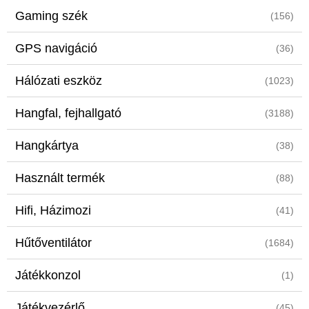
Gaming szék
(156)
GPS navigáció
(36)
Hálózati eszköz
(1023)
Hangfal, fejhallgató
(3188)
Hangkártya
(38)
Használt termék
(88)
Hifi, Házimozi
(41)
Hűtőventilátor
(1684)
Játékkonzol
(1)
Játékvezérlő
(45)