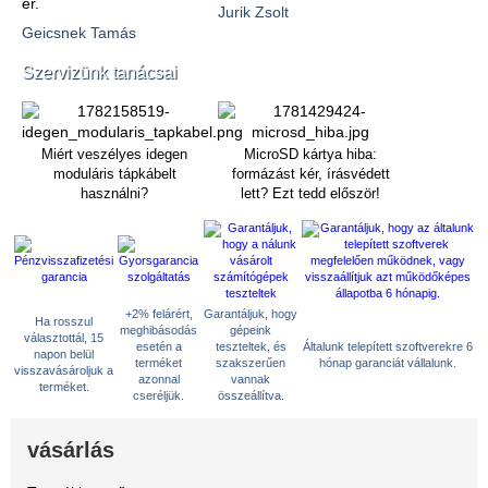
ér.
Jurik Zsolt
Geicsnek Tamás
Szervizünk tanácsai
Miért veszélyes idegen
MicroSD kártya hiba:
moduláris tápkábelt
formázást kér, írásvédett
használni?
lett? Ezt tedd először!
+2% felárért,
Garantáljuk, hogy
Ha rosszul
meghibásodás
gépeink
választottál, 15
esetén a
teszteltek, és
Általunk telepített szoftverekre 6
napon belül
terméket
szakszerűen
hónap garanciát vállalunk.
visszavásároljuk a
azonnal
vannak
terméket.
cseréljük.
összeállítva.
vásárlás