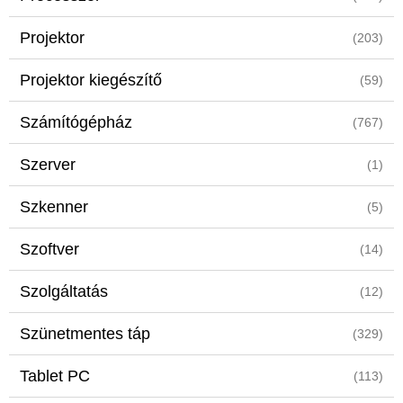
Projektor
(203)
Projektor kiegészítő
(59)
Számítógépház
(767)
Szerver
(1)
Szkenner
(5)
Szoftver
(14)
Szolgáltatás
(12)
Szünetmentes táp
(329)
Tablet PC
(113)