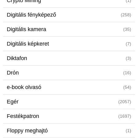
Crypto Mining
(1)
Digitális fényképező
(258)
Digitális kamera
(35)
Digitális képkeret
(7)
Diktafon
(3)
Drón
(16)
e-book olvasó
(54)
Egér
(2057)
Festékpatron
(1697)
Floppy meghajtó
(1)