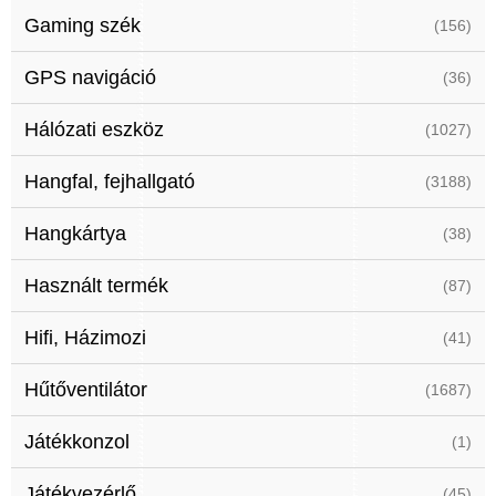
Gaming szék
(156)
GPS navigáció
(36)
Hálózati eszköz
(1027)
Hangfal, fejhallgató
(3188)
Hangkártya
(38)
Használt termék
(87)
Hifi, Házimozi
(41)
Hűtőventilátor
(1687)
Játékkonzol
(1)
Játékvezérlő
(45)