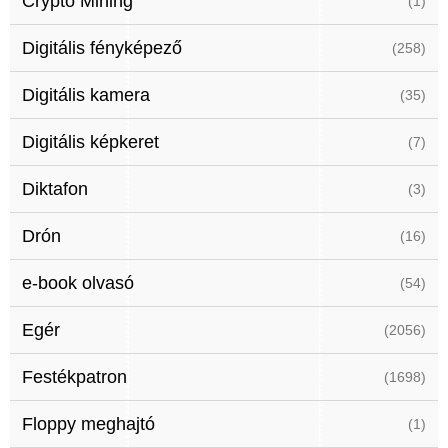
Crypto Mining
(1)
Digitális fényképező
(258)
Digitális kamera
(35)
Digitális képkeret
(7)
Diktafon
(3)
Drón
(16)
e-book olvasó
(54)
Egér
(2056)
Festékpatron
(1698)
Floppy meghajtó
(1)