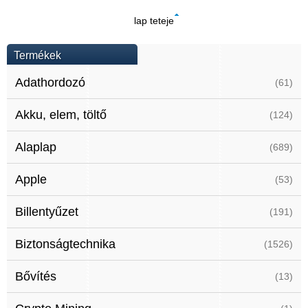
lap teteje
Termékek
Adathordozó
(61)
Akku, elem, töltő
(124)
Alaplap
(689)
Apple
(53)
Billentyűzet
(191)
Biztonságtechnika
(1526)
Bővítés
(13)