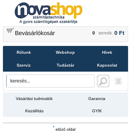
Bevásárlókosár
0
Ft
0
termék
Rólunk
Webshop
Hírek
Szerviz
Tudástár
Kapcsolat
Vásárlási tudnivalók
Garancia
Kiszállítás
GYIK
előző oldal