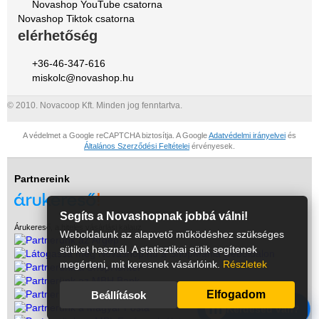
Novashop YouTube csatorna
Novashop Tiktok csatorna
elérhetőség
+36-46-347-616
miskolc@novashop.hu
© 2010. Novacoop Kft. Minden jog fenntartva.
A védelmet a Google reCAPTCHA biztosítja. A Google
Adatvédelmi irányelvei
és
Általános Szerződési Feltételei
érvényesek.
Partnereink
Segíts a Novashopnak jobbá válni!
Árukereső, a hiteles vásárlási kalauz
Weboldalunk az alapvető működéshez szükséges
sütiket használ. A statisztikai sütik segítenek
megérteni, mit keresnek vásárlóink.
Részletek
Elfogadom
Beállítások
m
Kérdésed van?