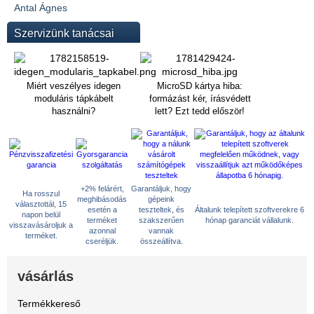
Antal Ágnes
Szervizünk tanácsai
Miért veszélyes idegen
MicroSD kártya hiba:
moduláris tápkábelt
formázást kér, írásvédett
használni?
lett? Ezt tedd először!
+2% felárért,
Garantáljuk, hogy
Ha rosszul
meghibásodás
gépeink
választottál, 15
esetén a
teszteltek, és
Általunk telepített szoftverekre 6
napon belül
terméket
szakszerűen
hónap garanciát vállalunk.
visszavásároljuk a
azonnal
vannak
terméket.
cseréljük.
összeállítva.
vásárlás
Termékkereső