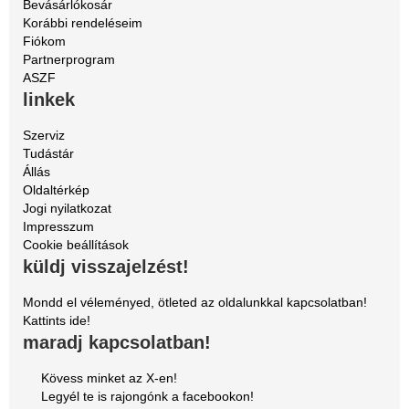
Bevásárlókosár
Korábbi rendeléseim
Fiókom
Partnerprogram
ASZF
linkek
Szerviz
Tudástár
Állás
Oldaltérkép
Jogi nyilatkozat
Impresszum
Cookie beállítások
küldj visszajelzést!
Mondd el véleményed, ötleted az oldalunkkal kapcsolatban!
Kattints ide!
maradj kapcsolatban!
Kövess minket az X-en!
Legyél te is rajongónk a facebookon!