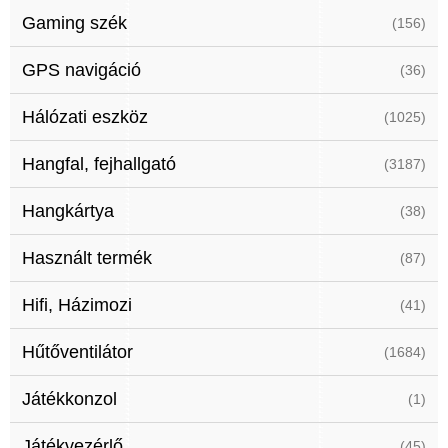
Gaming szék
(156)
GPS navigáció
(36)
Hálózati eszköz
(1025)
Hangfal, fejhallgató
(3187)
Hangkártya
(38)
Használt termék
(87)
Hifi, Házimozi
(41)
Hűtőventilátor
(1684)
Játékkonzol
(1)
Játékvezérlő
(45)