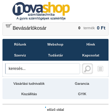
Bevásárlókosár
0
Ft
0
termék
Rólunk
Webshop
Hírek
Szerviz
Tudástár
Kapcsolat
Vásárlási tudnivalók
Garancia
Kiszállítás
GYIK
előző oldal