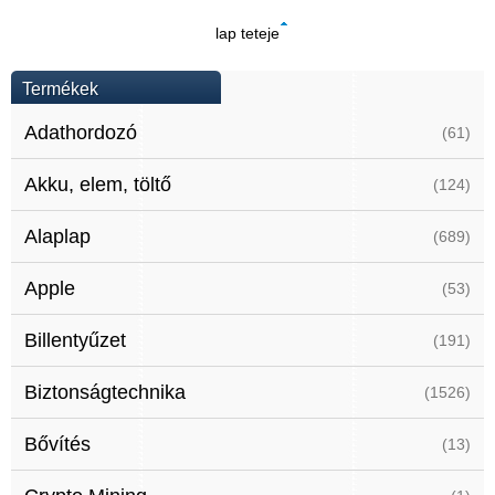
lap teteje
Termékek
Adathordozó
(61)
Akku, elem, töltő
(124)
Alaplap
(689)
Apple
(53)
Billentyűzet
(191)
Biztonságtechnika
(1526)
Bővítés
(13)