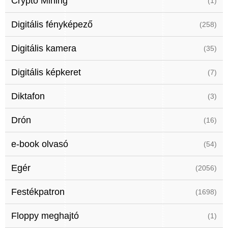
Crypto Mining
(1)
Digitális fényképező
(258)
Digitális kamera
(35)
Digitális képkeret
(7)
Diktafon
(3)
Drón
(16)
e-book olvasó
(54)
Egér
(2056)
Festékpatron
(1698)
Floppy meghajtó
(1)