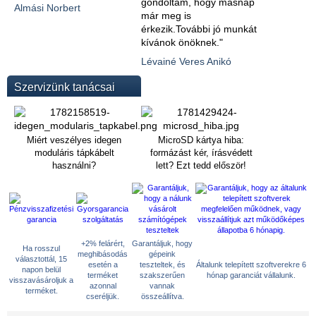
gondoltam, hogy másnap
Almási Norbert
már meg is
érkezik.További jó munkát
kívánok önöknek."
Lévainé Veres Anikó
Szervizünk tanácsai
Miért veszélyes idegen
MicroSD kártya hiba:
moduláris tápkábelt
formázást kér, írásvédett
használni?
lett? Ezt tedd először!
+2% felárért,
Garantáljuk, hogy
Ha rosszul
meghibásodás
gépeink
választottál, 15
esetén a
teszteltek, és
Általunk telepített szoftverekre 6
napon belül
terméket
szakszerűen
hónap garanciát vállalunk.
visszavásároljuk a
azonnal
vannak
terméket.
cseréljük.
összeállítva.