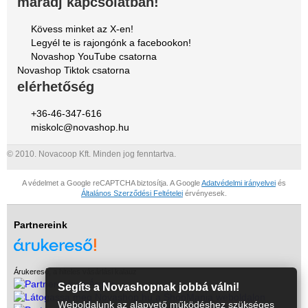
maradj kapcsolatban!
Kövess minket az X-en!
Legyél te is rajongónk a facebookon!
Novashop YouTube csatorna
Novashop Tiktok csatorna
elérhetőség
+36-46-347-616
miskolc@novashop.hu
© 2010. Novacoop Kft. Minden jog fenntartva.
A védelmet a Google reCAPTCHA biztosítja. A Google
Adatvédelmi irányelvei
és
Általános Szerződési Feltételei
érvényesek.
Partnereink
Árukereső, a hiteles vásárlási kalauz
Segíts a Novashopnak jobbá válni!
Weboldalunk az alapvető működéshez szükséges