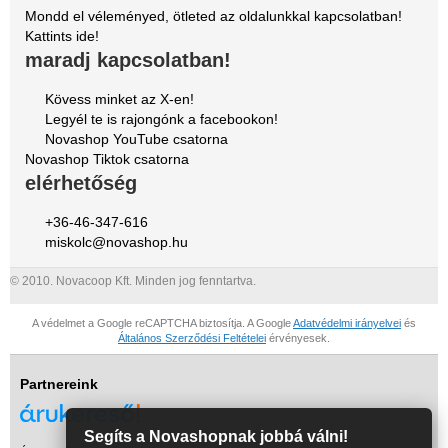
Mondd el véleményed, ötleted az oldalunkkal kapcsolatban!
Kattints ide!
maradj kapcsolatban!
Kövess minket az X-en!
Legyél te is rajongónk a facebookon!
Novashop YouTube csatorna
Novashop Tiktok csatorna
elérhetőség
+36-46-347-616
miskolc@novashop.hu
© 2010. Novacoop Kft. Minden jog fenntartva.
A védelmet a Google reCAPTCHA biztosítja. A Google
Adatvédelmi irányelvei
és
Általános Szerződési Feltételei
érvényesek.
Partnereink
Segíts a Novashopnak jobbá válni!