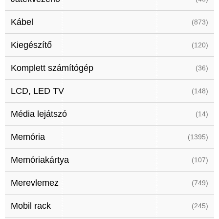
Kábel
(873)
Kiegészítő
(120)
Komplett számítógép
(36)
LCD, LED TV
(148)
Média lejátszó
(14)
Memória
(1395)
Memóriakártya
(107)
Merevlemez
(749)
Mobil rack
(245)