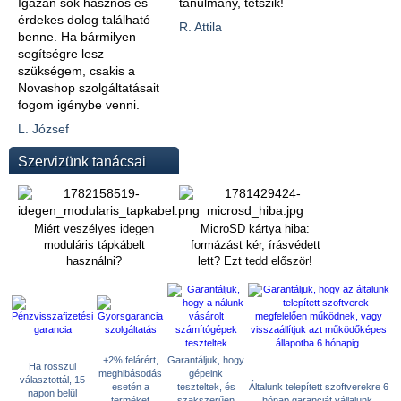
Igazán sok hasznos és
tanulmány, tetszik!
érdekes dolog található
R. Attila
benne. Ha bármilyen
segítségre lesz
szükségem, csakis a
Novashop szolgáltatásait
fogom igénybe venni.
L. József
Szervizünk tanácsai
Miért veszélyes idegen
MicroSD kártya hiba:
moduláris tápkábelt
formázást kér, írásvédett
használni?
lett? Ezt tedd először!
+2% felárért,
Garantáljuk, hogy
Ha rosszul
meghibásodás
gépeink
választottál, 15
esetén a
teszteltek, és
Általunk telepített szoftverekre 6
napon belül
terméket
szakszerűen
hónap garanciát vállalunk.