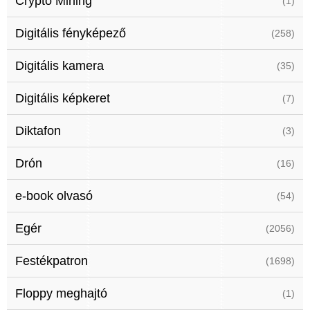
Crypto Mining
(1)
Digitális fényképező
(258)
Digitális kamera
(35)
Digitális képkeret
(7)
Diktafon
(3)
Drón
(16)
e-book olvasó
(54)
Egér
(2056)
Festékpatron
(1698)
Floppy meghajtó
(1)