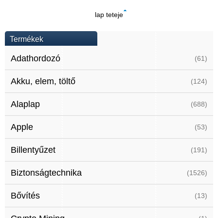
lap teteje
Termékek
Adathordozó
(61)
Akku, elem, töltő
(124)
Alaplap
(688)
Apple
(53)
Billentyűzet
(191)
Biztonságtechnika
(1526)
Bővítés
(13)