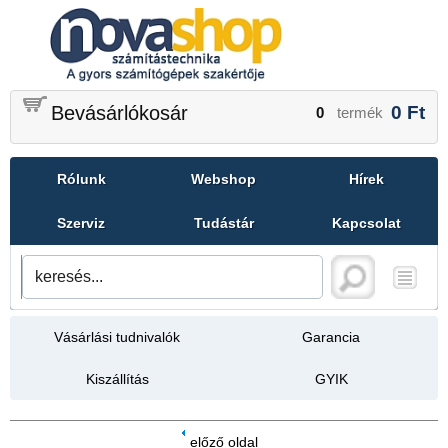
Bevásárlókosár
0
Ft
0
termék
Rólunk
Webshop
Hírek
Szerviz
Tudástár
Kapcsolat
Vásárlási tudnivalók
Garancia
Kiszállítás
GYIK
előző oldal