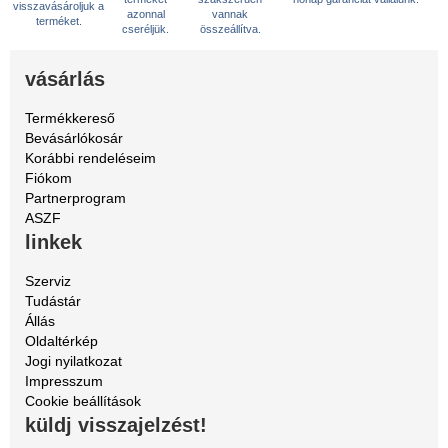
visszavásároljuk a
azonnal
vannak
terméket.
cseréljük.
összeállítva.
vásárlás
Termékkereső
Bevásárlókosár
Korábbi rendeléseim
Fiókom
Partnerprogram
ASZF
linkek
Szerviz
Tudástár
Állás
Oldaltérkép
Jogi nyilatkozat
Impresszum
Cookie beállítások
küldj visszajelzést!