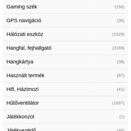
Gaming szék
(156)
GPS navigáció
(36)
Hálózati eszköz
(1029)
Hangfal, fejhallgató
(3189)
Hangkártya
(38)
Használt termék
(87)
Hifi, Házimozi
(41)
Hűtőventilátor
(1687)
Játékkonzol
(1)
Játékvezérlő
(45)