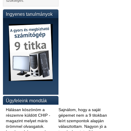
szükséges.
Ingyenes tanulmányok
Ügyfeleink mondták
Hálásan köszönöm a
Sajnálom, hogy a saját
részemre küldött CHIP -
gépemet nem a 9 titokban
magazint melyet máris
leírt szempontok alapján
örömmel olvasgatok.
választottam. Nagyon jó a