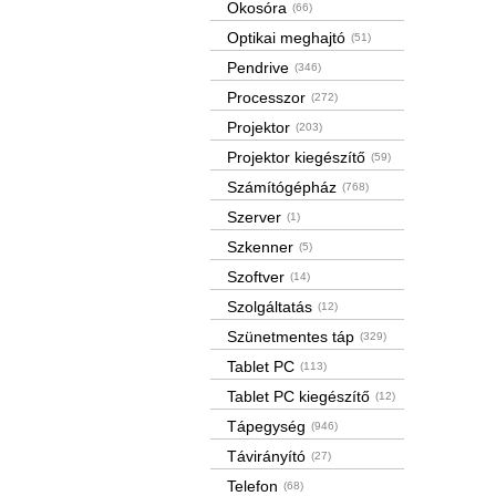
Okosóra
(66)
Optikai meghajtó
(51)
Pendrive
(346)
Processzor
(272)
Projektor
(203)
Projektor kiegészítő
(59)
Számítógépház
(768)
Szerver
(1)
Szkenner
(5)
Szoftver
(14)
Szolgáltatás
(12)
Szünetmentes táp
(329)
Tablet PC
(113)
Tablet PC kiegészítő
(12)
Tápegység
(946)
Távirányító
(27)
Telefon
(68)