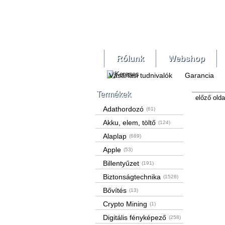
Rólunk
Webshop
Vásárlási tudnivalók
Garancia
Termékek
előző olda
Adathordozó
(61)
Akku, elem, töltő
(124)
Alaplap
(689)
Apple
(53)
Billentyűzet
(191)
Biztonságtechnika
(1526)
Bővítés
(13)
Crypto Mining
(1)
Digitális fényképező
(258)