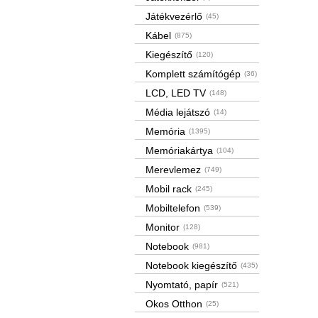
Játékvezérlő
(45)
Kábel
(875)
Kiegészítő
(120)
Komplett számítógép
(36)
LCD, LED TV
(148)
Média lejátszó
(14)
Memória
(1395)
Memóriakártya
(104)
Merevlemez
(749)
Mobil rack
(245)
Mobiltelefon
(539)
Monitor
(128)
Notebook
(981)
Notebook kiegészítő
(435)
Nyomtató, papír
(521)
Okos Otthon
(25)