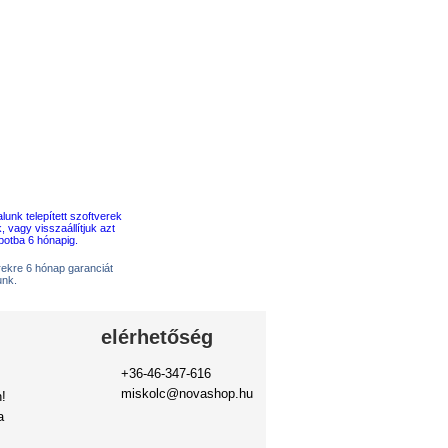
erekre 6 hónap garanciát
unk.
elérhetőség
+36-46-347-616
miskolc@novashop.hu
!
a