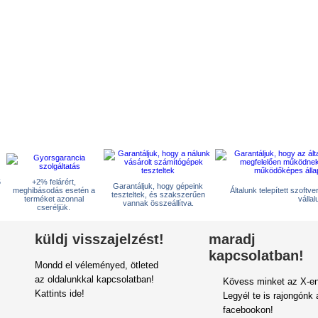
5
+2% felárért,
Garantáljuk, hogy gépeink
meghibásodás esetén a
Általunk telepített szoftv
teszteltek, és szakszerűen
terméket azonnal
vállal
vannak összeállítva.
cseréljük.
küldj visszajelzést!
maradj
kapcsolatban!
Mondd el véleményed, ötleted
az oldalunkkal kapcsolatban!
Kövess minket az X-en
Kattints ide!
Legyél te is rajongónk 
facebookon!