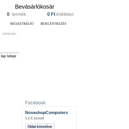
Bevásárlókosár
0
termék
0
Ft
értékben
REGISZTRÁCIÓ
BEJELENTKEZÉS
lap teteje
Facebook
NovashopComputers
5,6 E követő
Oldal követése