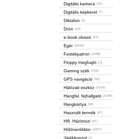
Digitális kamera
(35)
Digitális képkeret
(7)
Diktafon
(3)
Drón
(16)
e-book olvasó
(54)
Egér
(2056)
Festékpatron
(1698)
Floppy meghajtó
(1)
Gaming szék
(156)
GPS navigáció
(36)
Hálózati eszköz
(1029)
Hangfal, fejhallgató
(3188)
Hangkártya
(38)
Használt termék
(87)
Hifi, Házimozi
(41)
Hűtőventilátor
(1687)
Játékkonzol
(1)