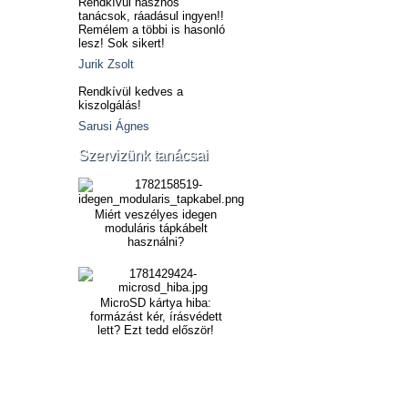
Rendkívül hasznos
tanácsok, ráadásul ingyen!!
Remélem a többi is hasonló
lesz! Sok sikert!
Jurik Zsolt
Rendkívül kedves a
kiszolgálás!
Sarusi Ágnes
Szervizünk tanácsai
Miért veszélyes idegen
moduláris tápkábelt
használni?
MicroSD kártya hiba:
formázást kér, írásvédett
lett? Ezt tedd először!