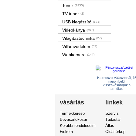
Toner
(1955)
TV tuner
(2)
USB kiegészítő
(121)
Videokártya
(557)
Világítástechnika
(27)
Villámvédelem
(63)
Webkamera
(144)
Ha rosszul választottál, 1
napon belül
visszavásároljuk a
terméket.
vásárlás
linkek
Termékkereső
Szerviz
Bevásárlókosár
Tudástár
Korábbi rendeléseim
Állás
Fiókom
Oldaltérkép