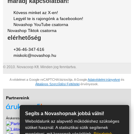
maradj kapcsolatban!
Kövess minket az X-en!
Legyél te is rajongónk a facebookon!
Novashop YouTube csatorna
Novashop Tiktok csatorna
elérhetőség
+36-46-347-616
miskolc@novashop.hu
© 2010. Novacoop Kft. Minden jog fenntartva.
A védelmet a Google reCAPTCHA biztosítja. A Google
Adatvédelmi irányelvei
és
Általános Szerződési Feltételei
érvényesek.
Partnereink
Segíts a Novashopnak jobbá válni!
Árukereső, a hiteles vásárlási kalauz
Weboldalunk az alapvető működéshez szükséges
sütiket használ. A statisztikai sütik segítenek
megérteni, mit keresnek vásárlóink.
Részletek