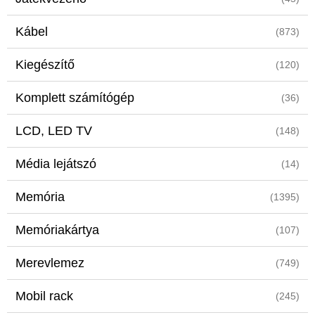
Kábel
(873)
Kiegészítő
(120)
Komplett számítógép
(36)
LCD, LED TV
(148)
Média lejátszó
(14)
Memória
(1395)
Memóriakártya
(107)
Merevlemez
(749)
Mobil rack
(245)