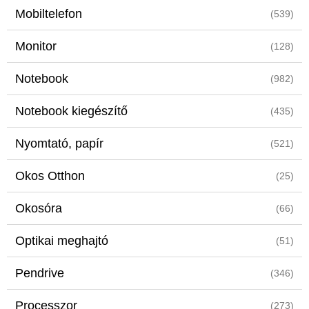
Mobiltelefon
(539)
Monitor
(128)
Notebook
(982)
Notebook kiegészítő
(435)
Nyomtató, papír
(521)
Okos Otthon
(25)
Okosóra
(66)
Optikai meghajtó
(51)
Pendrive
(346)
Processzor
(273)