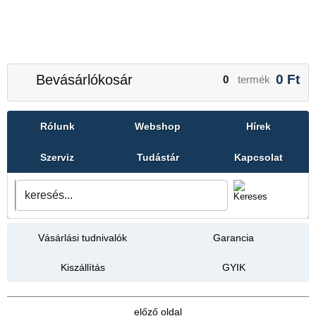
Bevásárlókosár
0
Ft
0
termék
Rólunk
Webshop
Hírek
Szerviz
Tudástár
Kapcsolat
Vásárlási tudnivalók
Garancia
Kiszállítás
GYIK
előző oldal