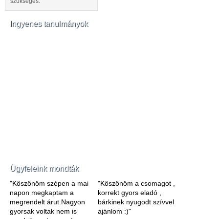
szükséges.
Ingyenes tanulmányok
Ügyfeleink mondták
"Köszönöm szépen a mai
"Köszönöm a csomagot ,
napon megkaptam a
korrekt gyors eladó ,
megrendelt árut.Nagyon
bárkinek nyugodt szívvel
gyorsak voltak nem is
ajánlom :)"