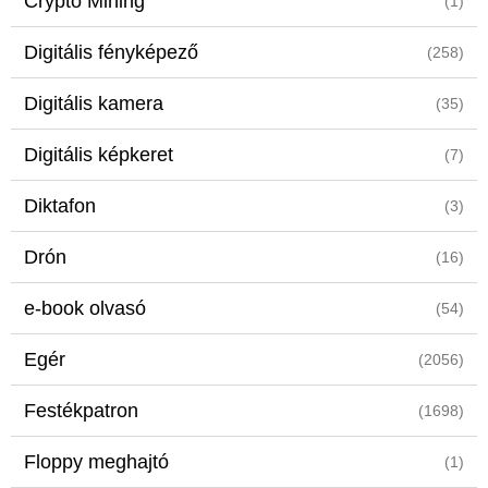
Crypto Mining
(1)
Digitális fényképező
(258)
Digitális kamera
(35)
Digitális képkeret
(7)
Diktafon
(3)
Drón
(16)
e-book olvasó
(54)
Egér
(2056)
Festékpatron
(1698)
Floppy meghajtó
(1)