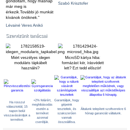
gondoltam, hogy másnap
Szabó Krisztofer
már meg is
érkezik.További jó munkát
kívánok önöknek."
Lévainé Veres Anikó
Szervizünk tanácsai
Miért veszélyes idegen
MicroSD kártya hiba:
moduláris tápkábelt
formázást kér, írásvédett
használni?
lett? Ezt tedd először!
+2% felárért,
Garantáljuk, hogy
Ha rosszul
meghibásodás
gépeink
választottál, 15
esetén a
teszteltek, és
Általunk telepített szoftverekre 6
napon belül
terméket
szakszerűen
hónap garanciát vállalunk.
visszavásároljuk a
azonnal
vannak
terméket.
cseréljük.
összeállítva.