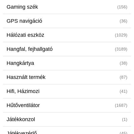
Gaming szék
(156)
GPS navigáció
(36)
Hálózati eszköz
(1029)
Hangfal, fejhallgató
(3189)
Hangkártya
(38)
Használt termék
(87)
Hifi, Házimozi
(41)
Hűtőventilátor
(1687)
Játékkonzol
(1)
Játékvezérlő
(45)