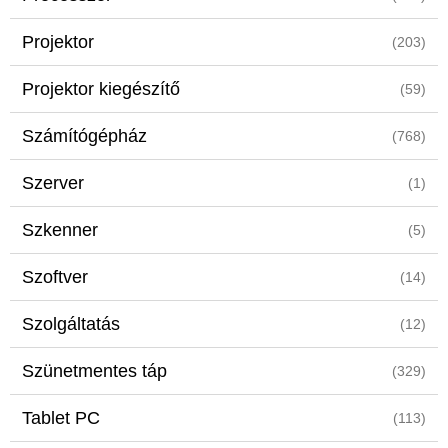
Projektor
(203)
Projektor kiegészítő
(59)
Számítógépház
(768)
Szerver
(1)
Szkenner
(5)
Szoftver
(14)
Szolgáltatás
(12)
Szünetmentes táp
(329)
Tablet PC
(113)