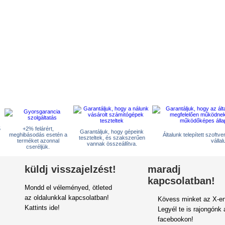
5
+2% felárért,
Garantáljuk, hogy gépeink
meghibásodás esetén a
Általunk telepített szoftv
teszteltek, és szakszerűen
terméket azonnal
vállal
vannak összeállítva.
cseréljük.
küldj visszajelzést!
maradj
kapcsolatban!
Mondd el véleményed, ötleted
az oldalunkkal kapcsolatban!
Kövess minket az X-en
Kattints ide!
Legyél te is rajongónk 
facebookon!