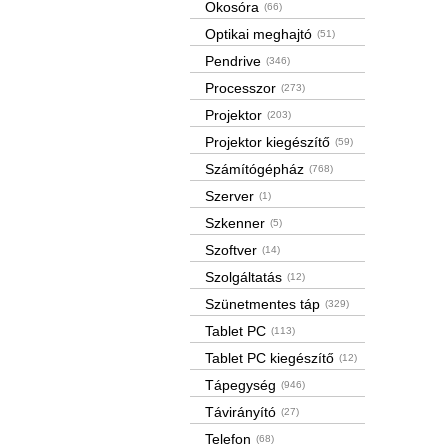
Okosóra
(66)
Optikai meghajtó
(51)
Pendrive
(346)
Processzor
(273)
Projektor
(203)
Projektor kiegészítő
(59)
Számítógépház
(768)
Szerver
(1)
Szkenner
(5)
Szoftver
(14)
Szolgáltatás
(12)
Szünetmentes táp
(329)
Tablet PC
(113)
Tablet PC kiegészítő
(12)
Tápegység
(946)
Távirányító
(27)
Telefon
(68)