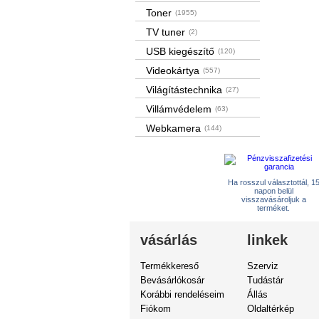
Toner
(1955)
TV tuner
(2)
USB kiegészítő
(120)
Videokártya
(557)
Világítástechnika
(27)
Villámvédelem
(63)
Webkamera
(144)
Ha rosszul választottál, 1
napon belül
visszavásároljuk a
terméket.
vásárlás
linkek
Termékkereső
Szerviz
Bevásárlókosár
Tudástár
Korábbi rendeléseim
Állás
Fiókom
Oldaltérkép