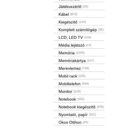
Játékvezérlő
(45)
Kábel
(873)
Kiegészítő
(120)
Komplett számítógép
(36)
LCD, LED TV
(148)
Média lejátszó
(14)
Memória
(1395)
Memóriakártya
(107)
Merevlemez
(749)
Mobil rack
(245)
Mobiltelefon
(539)
Monitor
(128)
Notebook
(982)
Notebook kiegészítő
(435)
Nyomtató, papír
(521)
Okos Otthon
(25)