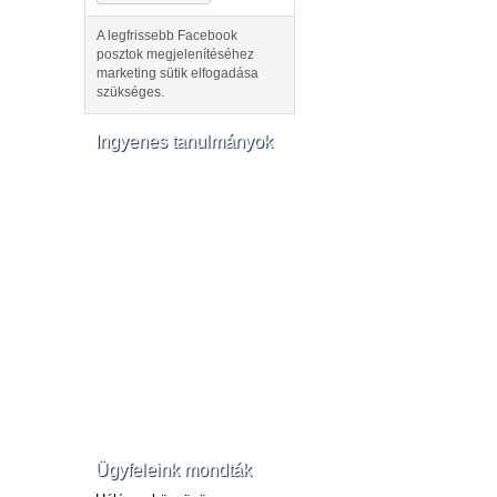
A legfrissebb Facebook
posztok megjelenítéséhez
marketing sütik elfogadása
szükséges.
Ingyenes tanulmányok
Ügyfeleink mondták