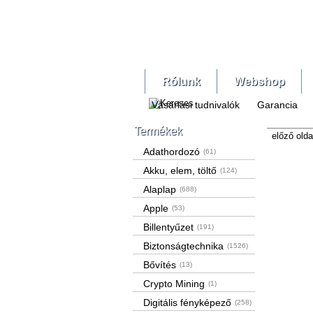
Rólunk
Webshop
Vásárlási tudnivalók
Garancia
Termékek
előző olda
Adathordozó
(61)
Akku, elem, töltő
(124)
Alaplap
(688)
Apple
(53)
Billentyűzet
(191)
Biztonságtechnika
(1526)
Bővítés
(13)
Crypto Mining
(1)
Digitális fényképező
(258)