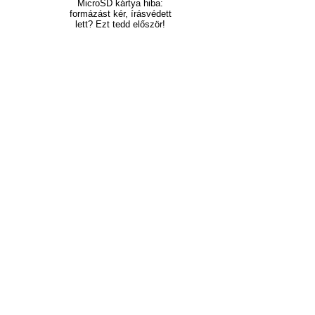
MicroSD kártya hiba:
formázást kér, írásvédett
lett? Ezt tedd először!