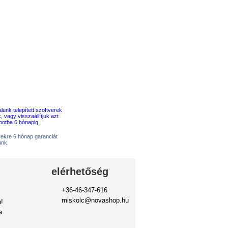
erekre 6 hónap garanciát
unk.
elérhetőség
+36-46-347-616
miskolc@novashop.hu
!
a