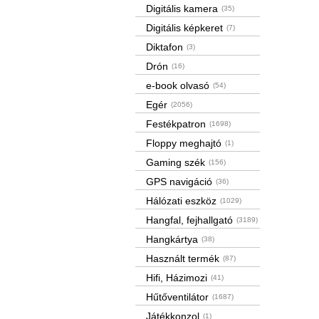
Digitális kamera
(35)
Digitális képkeret
(7)
Diktafon
(3)
Drón
(16)
e-book olvasó
(54)
Egér
(2056)
Festékpatron
(1698)
Floppy meghajtó
(1)
Gaming szék
(156)
GPS navigáció
(36)
Hálózati eszköz
(1029)
Hangfal, fejhallgató
(3189)
Hangkártya
(38)
Használt termék
(87)
Hifi, Házimozi
(41)
Hűtőventilátor
(1687)
Játékkonzol
(1)