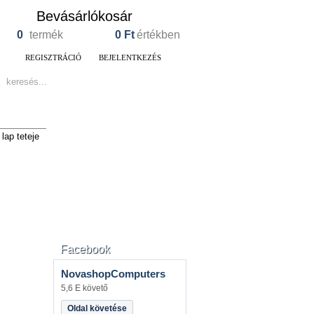
Bevásárlókosár
0
termék
0
Ft
értékben
REGISZTRÁCIÓ
BEJELENTKEZÉS
lap teteje
Facebook
NovashopComputers
5,6 E követő
Oldal követése