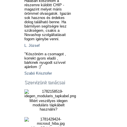
Hálásan köszönöm a
részemre küldött CHIP -
magazint melyet máris
örömmel olvasgatok. Igazán
sok hasznos és érdekes
dolog található benne. Ha
bármilyen segítségre lesz
szükségem, csakis a
Novashop szolgáltatásait
fogom igénybe venni.
L. József
"Köszönöm a csomagot ,
korrekt gyors eladó ,
bárkinek nyugodt szívvel
ajánlom :)"
Szabó Krisztofer
Szervizünk tanácsai
Miért veszélyes idegen
moduláris tápkábelt
használni?