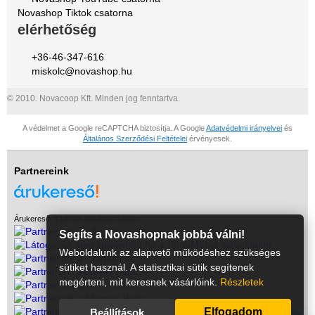
Novashop Tiktok csatorna
elérhetőség
+36-46-347-616
miskolc@novashop.hu
© 2010. Novacoop Kft. Minden jog fenntartva.
A védelmet a Google reCAPTCHA biztosítja. A Google
Adatvédelmi irányelvei
és
Általános Szerződési Feltételei
érvényesek.
Partnereink
Árukereső, a hiteles vásárlási kalauz
Segíts a Novashopnak jobbá válni!
Weboldalunk az alapvető működéshez szükséges
sütiket használ. A statisztikai sütik segítenek
megérteni, mit keresnek vásárlóink.
Részletek
Elfogadom
Beállítások