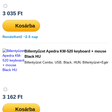
Összehasonlítás
3 035
Ft
Kosárba
Rendelhető ~2-5 nap
Billentyűzet Apedra KM-520 keyboard + mouse
Black HU
Billentyűzet Combo, USB, Black, HUN, Billentyűzet+Egér
Összehasonlítás
3 162
Ft
Kosárba