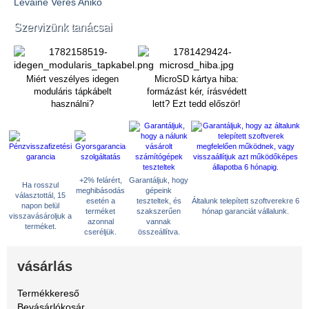
Lévainé Veres Anikó
Szervizünk tanácsai
Miért veszélyes idegen
MicroSD kártya hiba:
moduláris tápkábelt
formázást kér, írásvédett
használni?
lett? Ezt tedd először!
+2% felárért,
Garantáljuk, hogy
Ha rosszul
meghibásodás
gépeink
választottál, 15
esetén a
teszteltek, és
Általunk telepített szoftverekre 6
napon belül
terméket
szakszerűen
hónap garanciát vállalunk.
visszavásároljuk a
azonnal
vannak
terméket.
cseréljük.
összeállítva.
vásárlás
Termékkereső
Bevásárlókosár