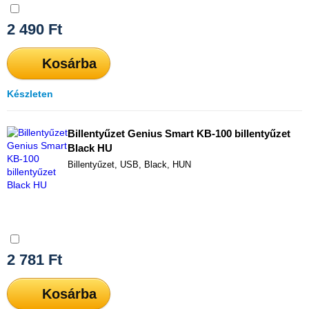
Összehasonlítás
2 490
Ft
Kosárba
Készleten
Billentyűzet Genius Smart KB-100 billentyűzet
Black HU
Billentyűzet, USB, Black, HUN
Összehasonlítás
2 781
Ft
Kosárba