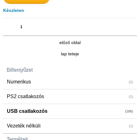
Készleten
1
2
3
4
5
6
7
»
[13]
előző oldal
lap teteje
Billentyűzet
Numerikus
(1)
PS2 csatlakozós
(1)
USB csatlakozós
(186)
Vezeték nélküli
(1)
Termékek