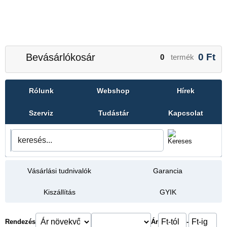
Bevásárlókosár
0
Ft
0
termék
Rólunk
Webshop
Hírek
Szerviz
Tudástár
Kapcsolat
Vásárlási tudnivalók
Garancia
Kiszállítás
GYIK
Rendezés
Ár
-