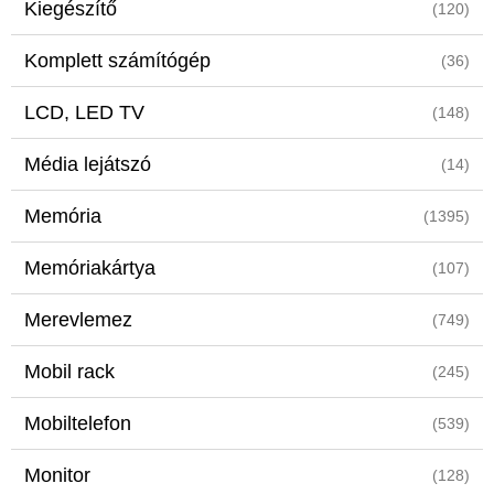
Kiegészítő
(120)
Komplett számítógép
(36)
LCD, LED TV
(148)
Média lejátszó
(14)
Memória
(1395)
Memóriakártya
(107)
Merevlemez
(749)
Mobil rack
(245)
Mobiltelefon
(539)
Monitor
(128)