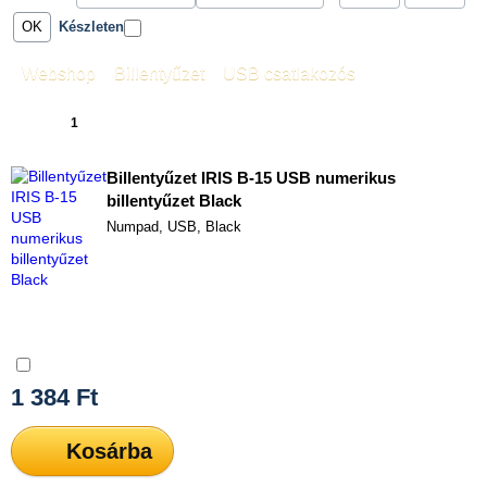
Készleten
Webshop
»
Billentyűzet
»
USB csatlakozós
1
2
3
4
5
6
7
»
[13]
Billentyűzet IRIS B-15 USB numerikus
billentyűzet Black
Numpad, USB, Black
Összehasonlítás
1 384
Ft
Kosárba