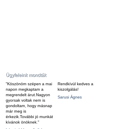
Ügyfeleink mondták
"Köszönöm szépen a mai
Rendkívül kedves a
napon megkaptam a
kiszolgálás!
megrendelt árut.Nagyon
Sarusi Ágnes
gyorsak voltak nem is
gondoltam, hogy másnap
már meg is
érkezik.További jó munkát
kívánok önöknek."