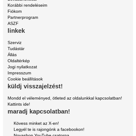
Korábbi rendeléseim
Fiókom
Partnerprogram
ASZF
linkek
Szerviz
Tudástár
Állás
Oldaltérkép
Jogi nyilatkozat
Impresszum
Cookie beállítások
küldj visszajelzést!
Mondd el véleményed, ötleted az oldalunkkal kapcsolatban!
Kattints ide!
maradj kapcsolatban!
Kövess minket az X-en!
Legyél te is rajongónk a facebookon!
Novashop YouTube csatorna