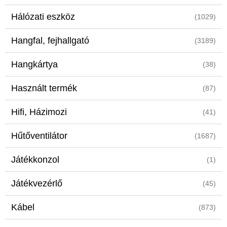
Hálózati eszköz
(1029)
Hangfal, fejhallgató
(3189)
Hangkártya
(38)
Használt termék
(87)
Hifi, Házimozi
(41)
Hűtőventilátor
(1687)
Játékkonzol
(1)
Játékvezérlő
(45)
Kábel
(873)